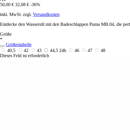
50,00 €
32,08 €
-36%
inkl. MwSt. zzgl.
Versandkosten
Entdecke den Wasserstil mit den Badeschlappen Puma MB.04, die perfe
Größe
*
Größentabelle
40,5
42
43
44,5
24h
46
47
48
Dieses Feld ist erforderlich