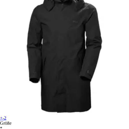
+-2
Größe
*