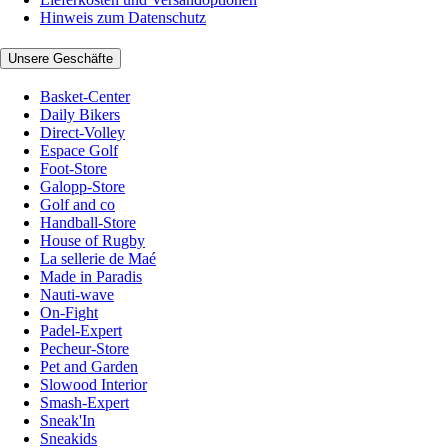
Hinweis zum Datenschutz
Unsere Geschäfte
Basket-Center
Daily Bikers
Direct-Volley
Espace Golf
Foot-Store
Galopp-Store
Golf and co
Handball-Store
House of Rugby
La sellerie de Maé
Made in Paradis
Nauti-wave
On-Fight
Padel-Expert
Pecheur-Store
Pet and Garden
Slowood Interior
Smash-Expert
Sneak'In
Sneakids