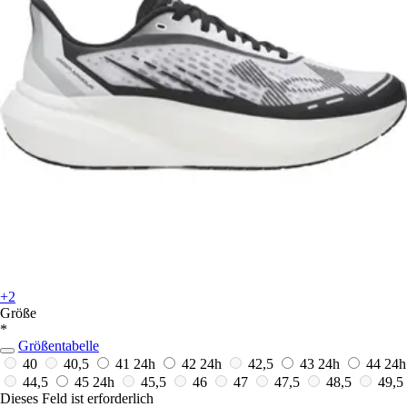
+2
Größe
*
Größentabelle
40
40,5
41
24h
42
24h
42,5
43
24h
44
24h
44,5
45
24h
45,5
46
47
47,5
48,5
49,5
Dieses Feld ist erforderlich