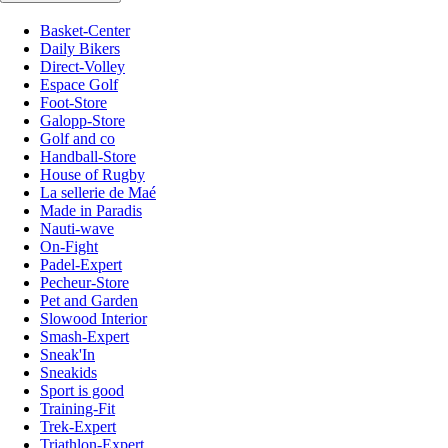
Basket-Center
Daily Bikers
Direct-Volley
Espace Golf
Foot-Store
Galopp-Store
Golf and co
Handball-Store
House of Rugby
La sellerie de Maé
Made in Paradis
Nauti-wave
On-Fight
Padel-Expert
Pecheur-Store
Pet and Garden
Slowood Interior
Smash-Expert
Sneak'In
Sneakids
Sport is good
Training-Fit
Trek-Expert
Triathlon-Expert