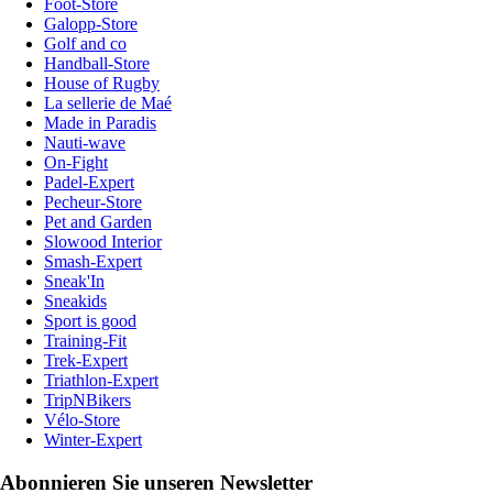
Foot-Store
Galopp-Store
Golf and co
Handball-Store
House of Rugby
La sellerie de Maé
Made in Paradis
Nauti-wave
On-Fight
Padel-Expert
Pecheur-Store
Pet and Garden
Slowood Interior
Smash-Expert
Sneak'In
Sneakids
Sport is good
Training-Fit
Trek-Expert
Triathlon-Expert
TripNBikers
Vélo-Store
Winter-Expert
Abonnieren Sie unseren Newsletter