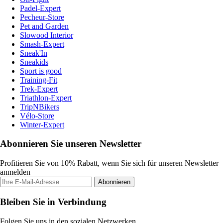
Padel-Expert
Pecheur-Store
Pet and Garden
Slowood Interior
Smash-Expert
Sneak'In
Sneakids
Sport is good
Training-Fit
Trek-Expert
Triathlon-Expert
TripNBikers
Vélo-Store
Winter-Expert
Abonnieren Sie unseren Newsletter
Profitieren Sie von 10% Rabatt, wenn Sie sich für unseren Newsletter
anmelden
Abonnieren
Bleiben Sie in Verbindung
Folgen Sie uns in den sozialen Netzwerken