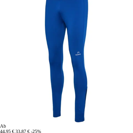
Ab
44,95 €
33,87 €
-25%