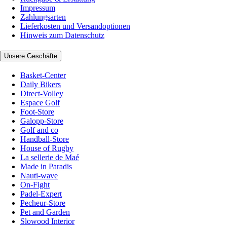
Impressum
Zahlungsarten
Lieferkosten und Versandoptionen
Hinweis zum Datenschutz
Unsere Geschäfte
Basket-Center
Daily Bikers
Direct-Volley
Espace Golf
Foot-Store
Galopp-Store
Golf and co
Handball-Store
House of Rugby
La sellerie de Maé
Made in Paradis
Nauti-wave
On-Fight
Padel-Expert
Pecheur-Store
Pet and Garden
Slowood Interior