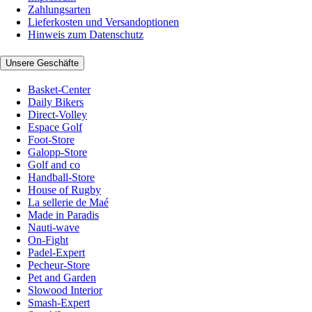
Zahlungsarten
Lieferkosten und Versandoptionen
Hinweis zum Datenschutz
Unsere Geschäfte
Basket-Center
Daily Bikers
Direct-Volley
Espace Golf
Foot-Store
Galopp-Store
Golf and co
Handball-Store
House of Rugby
La sellerie de Maé
Made in Paradis
Nauti-wave
On-Fight
Padel-Expert
Pecheur-Store
Pet and Garden
Slowood Interior
Smash-Expert