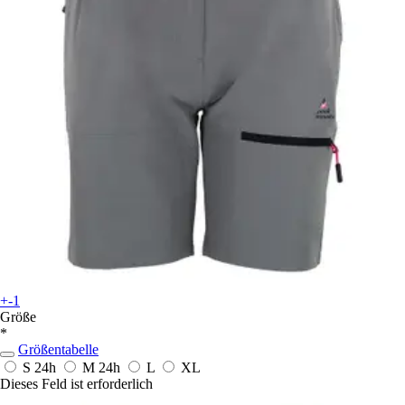
+-1
Größe
*
Größentabelle
S
24h
M
24h
L
XL
Dieses Feld ist erforderlich