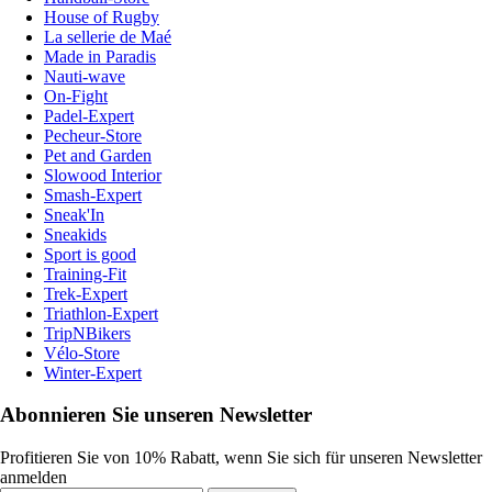
House of Rugby
La sellerie de Maé
Made in Paradis
Nauti-wave
On-Fight
Padel-Expert
Pecheur-Store
Pet and Garden
Slowood Interior
Smash-Expert
Sneak'In
Sneakids
Sport is good
Training-Fit
Trek-Expert
Triathlon-Expert
TripNBikers
Vélo-Store
Winter-Expert
Abonnieren Sie unseren Newsletter
Profitieren Sie von 10% Rabatt, wenn Sie sich für unseren Newsletter
anmelden