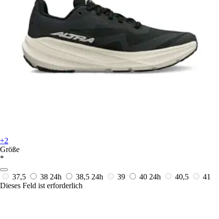
+2
Größe
*
37,5
38
24h
38,5
24h
39
40
24h
40,5
41
Dieses Feld ist erforderlich