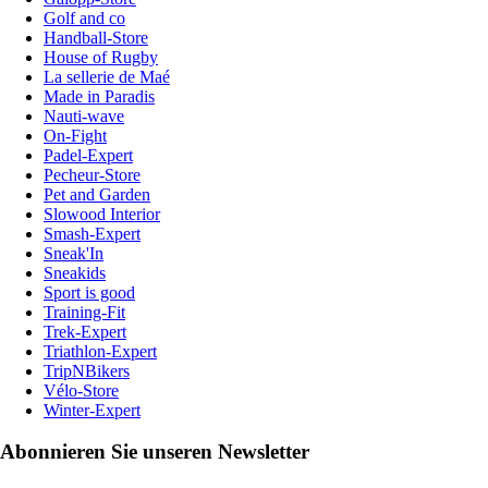
Golf and co
Handball-Store
House of Rugby
La sellerie de Maé
Made in Paradis
Nauti-wave
On-Fight
Padel-Expert
Pecheur-Store
Pet and Garden
Slowood Interior
Smash-Expert
Sneak'In
Sneakids
Sport is good
Training-Fit
Trek-Expert
Triathlon-Expert
TripNBikers
Vélo-Store
Winter-Expert
Abonnieren Sie unseren Newsletter