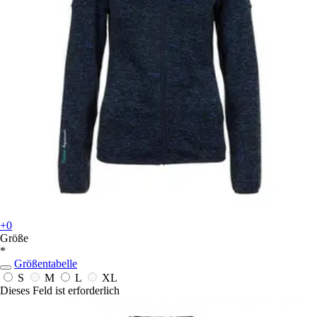
+0
Größe
*
Größentabelle
S
M
L
XL
Dieses Feld ist erforderlich