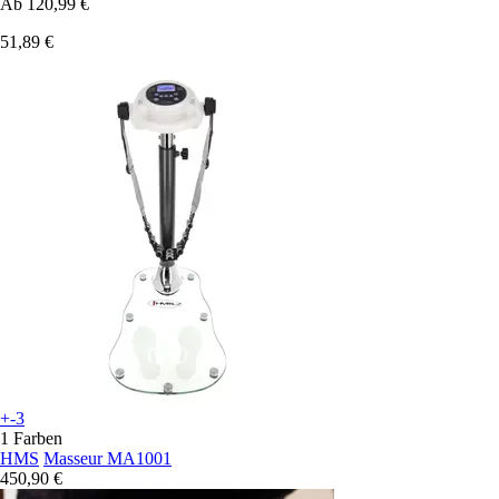
Ab
120,99 €
51,89 €
+-3
1 Farben
HMS
Masseur MA1001
450,90 €