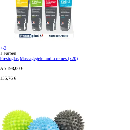
+-3
1 Farben
Prestoglas
Massagegele und -cremes (x20)
Ab
198,00 €
135,76 €