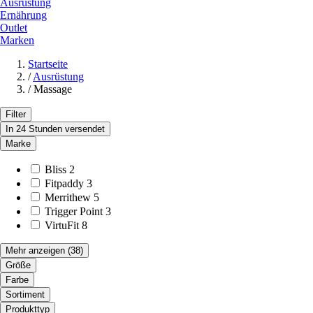
Ausrüstung
Ernährung
Outlet
Marken
Startseite
/
Ausrüstung
/
Massage
Filter
In 24 Stunden versendet
Marke
Bliss
2
Fitpaddy
3
Merrithew
5
Trigger Point
3
VirtuFit
8
Mehr anzeigen
(38)
Größe
Farbe
Sortiment
Produkttyp