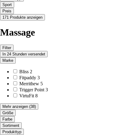
Sport
Preis
171 Produkte anzeigen
Massage
Filter
In 24 Stunden versendet
Marke
Bliss
2
Fitpaddy
3
Merrithew
5
Trigger Point
3
VirtuFit
8
Mehr anzeigen
(38)
Größe
Farbe
Sortiment
Produkttyp