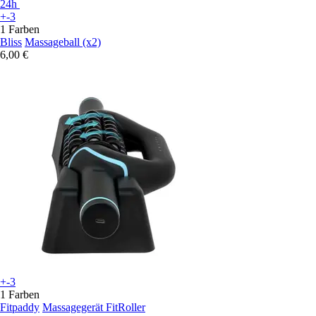
24h
+-3
1 Farben
Bliss
Massageball (x2)
6,00 €
+-3
1 Farben
Fitpaddy
Massagegerät FitRoller