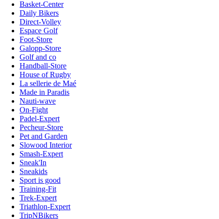
Basket-Center
Daily Bikers
Direct-Volley
Espace Golf
Foot-Store
Galopp-Store
Golf and co
Handball-Store
House of Rugby
La sellerie de Maé
Made in Paradis
Nauti-wave
On-Fight
Padel-Expert
Pecheur-Store
Pet and Garden
Slowood Interior
Smash-Expert
Sneak'In
Sneakids
Sport is good
Training-Fit
Trek-Expert
Triathlon-Expert
TripNBikers