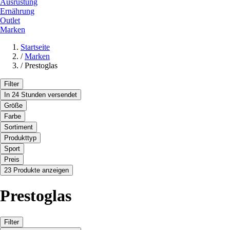
Ausrüstung
Ernährung
Outlet
Marken
Startseite
/
Marken
/
Prestoglas
Filter
In 24 Stunden versendet
Größe
Farbe
Sortiment
Produkttyp
Sport
Preis
23 Produkte anzeigen
Prestoglas
Filter