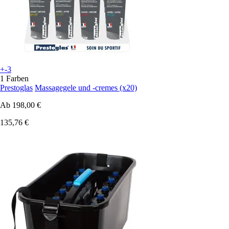
+-3
1 Farben
Prestoglas
Massagegele und -cremes (x20)
Ab
198,00 €
135,76 €