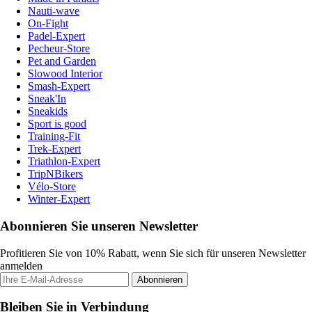
Nauti-wave
On-Fight
Padel-Expert
Pecheur-Store
Pet and Garden
Slowood Interior
Smash-Expert
Sneak'In
Sneakids
Sport is good
Training-Fit
Trek-Expert
Triathlon-Expert
TripNBikers
Vélo-Store
Winter-Expert
Abonnieren Sie unseren Newsletter
Profitieren Sie von 10% Rabatt, wenn Sie sich für unseren Newsletter
anmelden
Abonnieren
Bleiben Sie in Verbindung