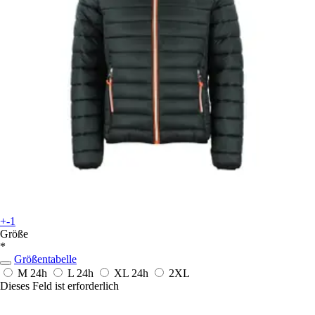
+-1
Größe
*
Größentabelle
M
24h
L
24h
XL
24h
2XL
Dieses Feld ist erforderlich