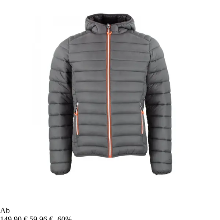
Ab
149,90 €
59,96 €
-60%