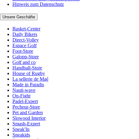
Hinweis zum Datenschutz
Unsere Geschäfte
Basket-Center
Daily Bikers
Direct-Volley
Espace Golf
Foot-Store
Galopp-Store
Golf and co
Handball-Store
House of Rugby
La sellerie de Maé
Made in Paradis
Nauti-wave
On-Fight
Padel-Expert
Pecheur-Store
Pet and Garden
Slowood Interior
Smash-Expert
Sneak'In
Sneakids