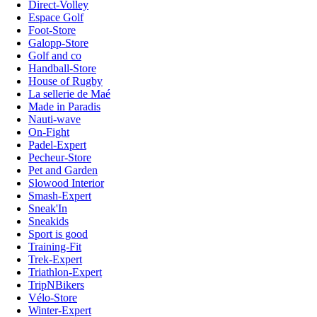
Direct-Volley
Espace Golf
Foot-Store
Galopp-Store
Golf and co
Handball-Store
House of Rugby
La sellerie de Maé
Made in Paradis
Nauti-wave
On-Fight
Padel-Expert
Pecheur-Store
Pet and Garden
Slowood Interior
Smash-Expert
Sneak'In
Sneakids
Sport is good
Training-Fit
Trek-Expert
Triathlon-Expert
TripNBikers
Vélo-Store
Winter-Expert