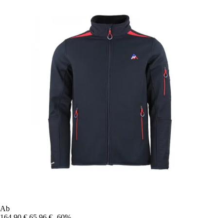
Ab
164,90 €
65,96 €
-60%