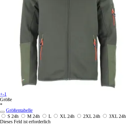
+-1
Größe
*
Größentabelle
S
24h
M
24h
L
XL
24h
2XL
24h
3XL
24h
Dieses Feld ist erforderlich