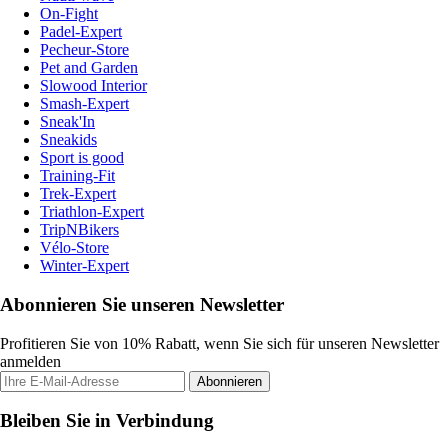
On-Fight
Padel-Expert
Pecheur-Store
Pet and Garden
Slowood Interior
Smash-Expert
Sneak'In
Sneakids
Sport is good
Training-Fit
Trek-Expert
Triathlon-Expert
TripNBikers
Vélo-Store
Winter-Expert
Abonnieren Sie unseren Newsletter
Profitieren Sie von 10% Rabatt, wenn Sie sich für unseren Newsletter
anmelden
Abonnieren
Bleiben Sie in Verbindung