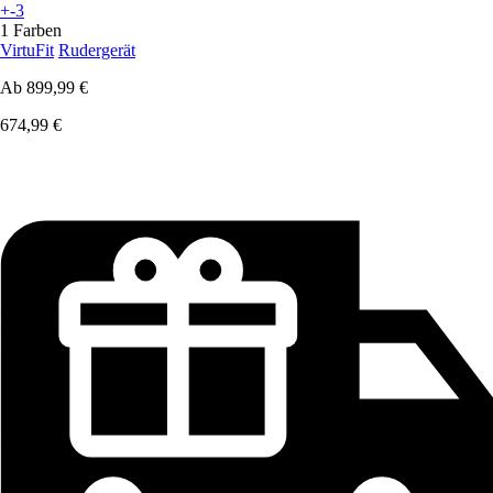
+-3
1 Farben
VirtuFit
Rudergerät
Ab
899,99 €
674,99 €