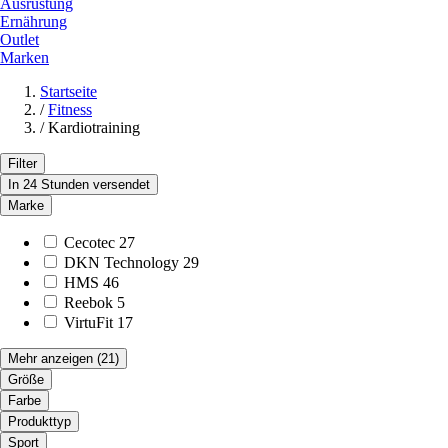
Ausrüstung
Ernährung
Outlet
Marken
Startseite
/
Fitness
/
Kardiotraining
Filter
In 24 Stunden versendet
Marke
Cecotec
27
DKN Technology
29
HMS
46
Reebok
5
VirtuFit
17
Mehr anzeigen
(21)
Größe
Farbe
Produkttyp
Sport