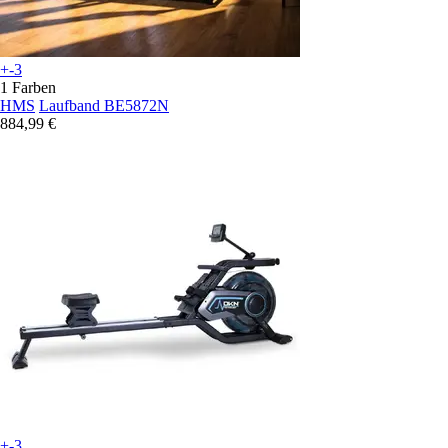
+-3
1 Farben
HMS
Laufband BE5872N
884,99 €
+-3