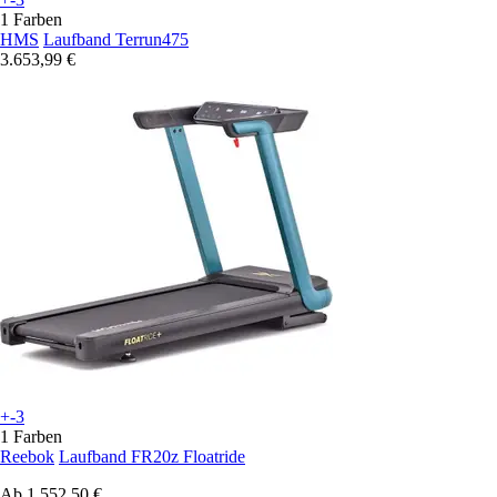
1 Farben
HMS
Laufband Terrun475
3.653,99 €
+-3
1 Farben
Reebok
Laufband FR20z Floatride
Ab
1.552,50 €