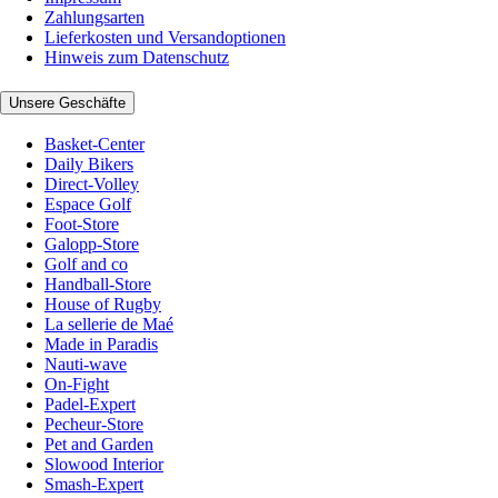
Zahlungsarten
Lieferkosten und Versandoptionen
Hinweis zum Datenschutz
Unsere Geschäfte
Basket-Center
Daily Bikers
Direct-Volley
Espace Golf
Foot-Store
Galopp-Store
Golf and co
Handball-Store
House of Rugby
La sellerie de Maé
Made in Paradis
Nauti-wave
On-Fight
Padel-Expert
Pecheur-Store
Pet and Garden
Slowood Interior
Smash-Expert