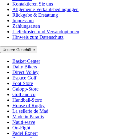
Kontaktieren Sie uns
Allgemeine Verkaufsbedingungen
Rückgabe & Erstattung
Impressum
Zahlungsarten
Lieferkosten und Versandoptionen
Hinweis zum Datenschutz
Unsere Geschäfte
Basket-Center
Daily Bikers
Direct-Volley
Espace Golf
Foot-Store
Galopp-Store
Golf and co
Handball-Store
House of Rugby
La sellerie de Maé
Made in Paradis
Nauti-wave
On-Fight
Padel-Expert