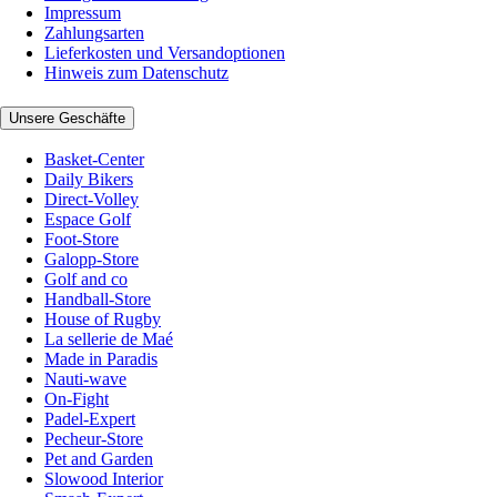
Impressum
Zahlungsarten
Lieferkosten und Versandoptionen
Hinweis zum Datenschutz
Unsere Geschäfte
Basket-Center
Daily Bikers
Direct-Volley
Espace Golf
Foot-Store
Galopp-Store
Golf and co
Handball-Store
House of Rugby
La sellerie de Maé
Made in Paradis
Nauti-wave
On-Fight
Padel-Expert
Pecheur-Store
Pet and Garden
Slowood Interior