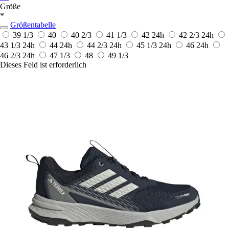
Größe
*
Größentabelle
39 1/3
40
40 2/3
41 1/3
42
24h
42 2/3
24h
43 1/3
24h
44
24h
44 2/3
24h
45 1/3
24h
46
24h
46 2/3
24h
47 1/3
48
49 1/3
Dieses Feld ist erforderlich