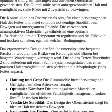
optimale Haftung auf rutschigen und unebenen Oberflächen
gewährleisten. Die Gummisohle bietet außergewöhnlichen Halt und
ermöglicht es, steile Pfade mit Zuversicht zu bezwingen.
Die Konstruktion des Obermaterials sorgt für einen hervorragenden
Halt des Fußes und bietet somit die notwendige Stabilität beim
Bewegen auf unwegsamem Gelände. Die verwendeten
atmungsaktiven Materialien gewährleisten eine optimale
Luftzirkulation, um die Temperatur zu regulieren und die Füße kühl
und trocken zu halten, egal bei welchen Bedingungen.
Das ergonomische Design der Schuhe unterstützt eine bequeme
Passform, wodurch das Risiko von Reibungen und Blasen bei
längeren Wanderungen verringert wird. Die adidas Terrex Tracefinder
2 sind außerdem mit einem Schnürsystem ausgestattet, das einen
präzisen Halt ermöglicht und sich perfekt an die Morphologie jedes
Fußes anpasst.
Haftung und Grip:
Die Gummisohle bietet hervorragende
Griffigkeit auf allen Arten von Terrain.
Optimaler Komfort:
Die atmungsaktiven Materialien
ermöglichen ein effektives Feuchtigkeitsmanagement, sodass
Ihre Füße trocken bleiben.
Verstärkte Stabilität:
Das Design des Obermaterials sorgt für
idealen Halt für sicheres Bewegen.
Ergonomisches Design:
Eine perfekte Passform, um