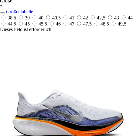
Größe
*
Größentabelle
38,5
39
40
40,5
41
42
42,5
43
44
44,5
45
45,5
46
47
47,5
48,5
49,5
Dieses Feld ist erforderlich