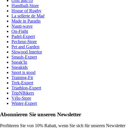
Golf and co
Handball-Store
House of Rugby
La sellerie de Maé
Made in Paradis
Nauti-wave
On-Fight
Padel-Expert
Pecheur-Store
Pet and Garden
Slowood Interior
Smash-Expert
Sneak'In
Sneakids
Sport is good
Training-Fit
Trek-Expert
Triathlon-Expert
TripNBikers
Vélo-Store
Winter-Expert
Abonnieren Sie unseren Newsletter
Profitieren Sie von 10% Rabatt, wenn Sie sich für unseren Newsletter