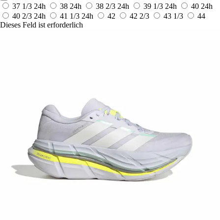
37 1/3
24h
38
24h
38 2/3
24h
39 1/3
24h
40
24h
40 2/3
24h
41 1/3
24h
42
42 2/3
43 1/3
44
Dieses Feld ist erforderlich