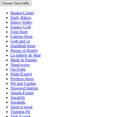
Unsere Geschäfte
Basket-Center
Daily Bikers
Direct-Volley
Espace Golf
Foot-Store
Galopp-Store
Golf and co
Handball-Store
House of Rugby
La sellerie de Maé
Made in Paradis
Nauti-wave
On-Fight
Padel-Expert
Pecheur-Store
Pet and Garden
Slowood Interior
Smash-Expert
Sneak'In
Sneakids
Sport is good
Training-Fit
Trek-Expert