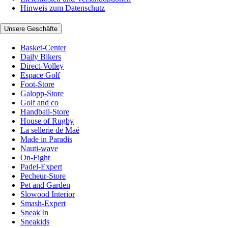
Hinweis zum Datenschutz
Unsere Geschäfte
Basket-Center
Daily Bikers
Direct-Volley
Espace Golf
Foot-Store
Galopp-Store
Golf and co
Handball-Store
House of Rugby
La sellerie de Maé
Made in Paradis
Nauti-wave
On-Fight
Padel-Expert
Pecheur-Store
Pet and Garden
Slowood Interior
Smash-Expert
Sneak'In
Sneakids