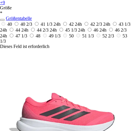
+9
Größe
*
Größentabelle
40
40 2/3
41 1/3
24h
42
24h
42 2/3
24h
43 1/3
24h
44
24h
44 2/3
24h
45 1/3
24h
46
24h
46 2/3
24h
47 1/3
48
49 1/3
50
51 1/3
52 2/3
53
1/3
Dieses Feld ist erforderlich