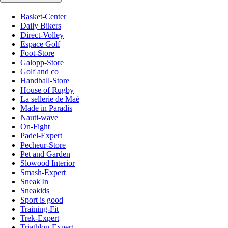
Basket-Center
Daily Bikers
Direct-Volley
Espace Golf
Foot-Store
Galopp-Store
Golf and co
Handball-Store
House of Rugby
La sellerie de Maé
Made in Paradis
Nauti-wave
On-Fight
Padel-Expert
Pecheur-Store
Pet and Garden
Slowood Interior
Smash-Expert
Sneak'In
Sneakids
Sport is good
Training-Fit
Trek-Expert
Triathlon-Expert