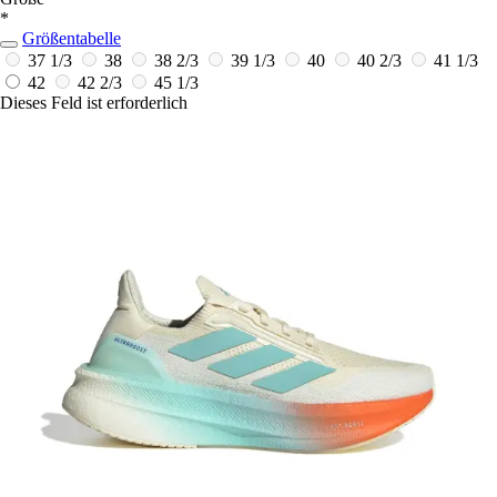
*
Größentabelle
37 1/3
38
38 2/3
39 1/3
40
40 2/3
41 1/3
42
42 2/3
45 1/3
Dieses Feld ist erforderlich