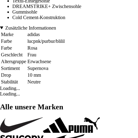
Textil-Einlegesohle
DREAMSTRIKE+ Zwischensohle
Gummisohle
Cold Cement-Konstruktion
Zusätzliche Informationen
Marke
adidas
Farbe
lucpnk/purbur/blilil
Farbe
Rosa
Geschlecht
Frau
Altersgruppe
Erwachsene
Sortiment
Supernova
Drop
10 mm
Stabilität
Neutre
Loading...
Loading...
Alle unsere Marken