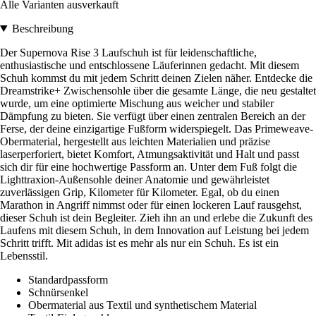
Alle Varianten ausverkauft
Beschreibung
Der Supernova Rise 3 Laufschuh ist für leidenschaftliche,
enthusiastische und entschlossene Läuferinnen gedacht. Mit diesem
Schuh kommst du mit jedem Schritt deinen Zielen näher. Entdecke die
Dreamstrike+ Zwischensohle über die gesamte Länge, die neu gestaltet
wurde, um eine optimierte Mischung aus weicher und stabiler
Dämpfung zu bieten. Sie verfügt über einen zentralen Bereich an der
Ferse, der deine einzigartige Fußform widerspiegelt. Das Primeweave-
Obermaterial, hergestellt aus leichten Materialien und präzise
laserperforiert, bietet Komfort, Atmungsaktivität und Halt und passt
sich dir für eine hochwertige Passform an. Unter dem Fuß folgt die
Lighttraxion-Außensohle deiner Anatomie und gewährleistet
zuverlässigen Grip, Kilometer für Kilometer. Egal, ob du einen
Marathon in Angriff nimmst oder für einen lockeren Lauf rausgehst,
dieser Schuh ist dein Begleiter. Zieh ihn an und erlebe die Zukunft des
Laufens mit diesem Schuh, in dem Innovation auf Leistung bei jedem
Schritt trifft. Mit adidas ist es mehr als nur ein Schuh. Es ist ein
Lebensstil.
Standardpassform
Schnürsenkel
Obermaterial aus Textil und synthetischem Material