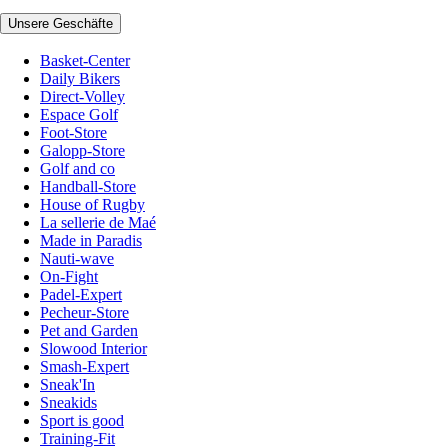
Unsere Geschäfte
Basket-Center
Daily Bikers
Direct-Volley
Espace Golf
Foot-Store
Galopp-Store
Golf and co
Handball-Store
House of Rugby
La sellerie de Maé
Made in Paradis
Nauti-wave
On-Fight
Padel-Expert
Pecheur-Store
Pet and Garden
Slowood Interior
Smash-Expert
Sneak'In
Sneakids
Sport is good
Training-Fit