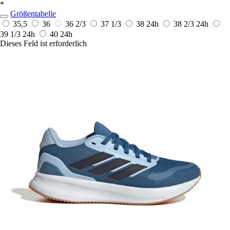
*
Größentabelle
35,5
36
36 2/3
37 1/3
38
24h
38 2/3
24h
39 1/3
24h
40
24h
Dieses Feld ist erforderlich