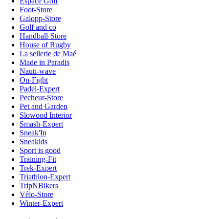
Espace Golf
Foot-Store
Galopp-Store
Golf and co
Handball-Store
House of Rugby
La sellerie de Maé
Made in Paradis
Nauti-wave
On-Fight
Padel-Expert
Pecheur-Store
Pet and Garden
Slowood Interior
Smash-Expert
Sneak'In
Sneakids
Sport is good
Training-Fit
Trek-Expert
Triathlon-Expert
TripNBikers
Vélo-Store
Winter-Expert