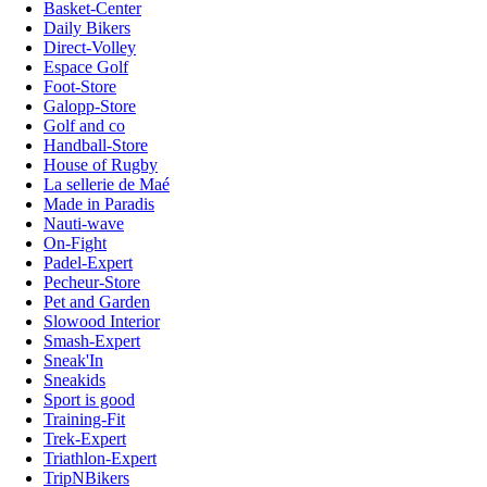
Basket-Center
Daily Bikers
Direct-Volley
Espace Golf
Foot-Store
Galopp-Store
Golf and co
Handball-Store
House of Rugby
La sellerie de Maé
Made in Paradis
Nauti-wave
On-Fight
Padel-Expert
Pecheur-Store
Pet and Garden
Slowood Interior
Smash-Expert
Sneak'In
Sneakids
Sport is good
Training-Fit
Trek-Expert
Triathlon-Expert
TripNBikers