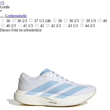
+5
Größe
*
Größentabelle
36
36 2/3
37 1/3
24h
38
38 2/3
39 1/3
40
40 2/3
41 1/3
42
42 2/3
43 1/3
44 2/3
Dieses Feld ist erforderlich