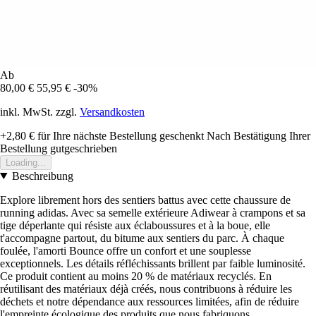
Ab
80,00 €
55,95 €
-30%
inkl. MwSt. zzgl.
Versandkosten
+2,80 €
für Ihre nächste Bestellung geschenkt
Nach Bestätigung Ihrer
Bestellung gutgeschrieben
Loading...
Beschreibung
Explore librement hors des sentiers battus avec cette chaussure de
running adidas. Avec sa semelle extérieure Adiwear à crampons et sa
tige déperlante qui résiste aux éclaboussures et à la boue, elle
t'accompagne partout, du bitume aux sentiers du parc. À chaque
foulée, l'amorti Bounce offre un confort et une souplesse
exceptionnels. Les détails réfléchissants brillent par faible luminosité.
Ce produit contient au moins 20 % de matériaux recyclés. En
réutilisant des matériaux déjà créés, nous contribuons à réduire les
déchets et notre dépendance aux ressources limitées, afin de réduire
l'empreinte écologique des produits que nous fabriquons.