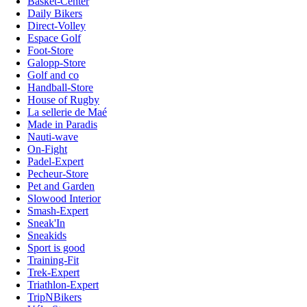
Basket-Center
Daily Bikers
Direct-Volley
Espace Golf
Foot-Store
Galopp-Store
Golf and co
Handball-Store
House of Rugby
La sellerie de Maé
Made in Paradis
Nauti-wave
On-Fight
Padel-Expert
Pecheur-Store
Pet and Garden
Slowood Interior
Smash-Expert
Sneak'In
Sneakids
Sport is good
Training-Fit
Trek-Expert
Triathlon-Expert
TripNBikers