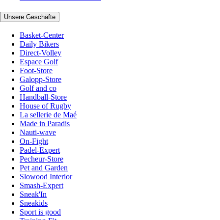
Unsere Geschäfte
Basket-Center
Daily Bikers
Direct-Volley
Espace Golf
Foot-Store
Galopp-Store
Golf and co
Handball-Store
House of Rugby
La sellerie de Maé
Made in Paradis
Nauti-wave
On-Fight
Padel-Expert
Pecheur-Store
Pet and Garden
Slowood Interior
Smash-Expert
Sneak'In
Sneakids
Sport is good