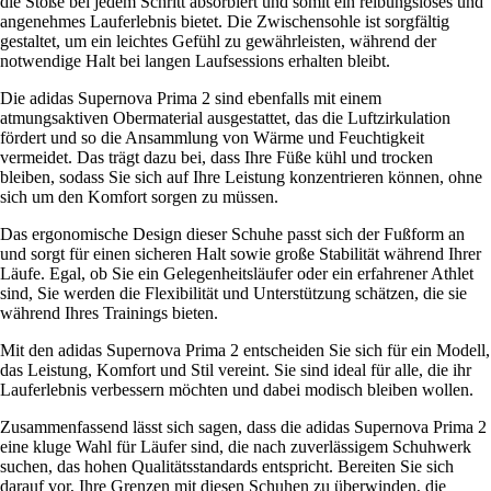
die Stöße bei jedem Schritt absorbiert und somit ein reibungsloses und
angenehmes Lauferlebnis bietet. Die Zwischensohle ist sorgfältig
gestaltet, um ein leichtes Gefühl zu gewährleisten, während der
notwendige Halt bei langen Laufsessions erhalten bleibt.
Die adidas Supernova Prima 2 sind ebenfalls mit einem
atmungsaktiven Obermaterial ausgestattet, das die Luftzirkulation
fördert und so die Ansammlung von Wärme und Feuchtigkeit
vermeidet. Das trägt dazu bei, dass Ihre Füße kühl und trocken
bleiben, sodass Sie sich auf Ihre Leistung konzentrieren können, ohne
sich um den Komfort sorgen zu müssen.
Das ergonomische Design dieser Schuhe passt sich der Fußform an
und sorgt für einen sicheren Halt sowie große Stabilität während Ihrer
Läufe. Egal, ob Sie ein Gelegenheitsläufer oder ein erfahrener Athlet
sind, Sie werden die Flexibilität und Unterstützung schätzen, die sie
während Ihres Trainings bieten.
Mit den adidas Supernova Prima 2 entscheiden Sie sich für ein Modell,
das Leistung, Komfort und Stil vereint. Sie sind ideal für alle, die ihr
Lauferlebnis verbessern möchten und dabei modisch bleiben wollen.
Zusammenfassend lässt sich sagen, dass die adidas Supernova Prima 2
eine kluge Wahl für Läufer sind, die nach zuverlässigem Schuhwerk
suchen, das hohen Qualitätsstandards entspricht. Bereiten Sie sich
darauf vor, Ihre Grenzen mit diesen Schuhen zu überwinden, die