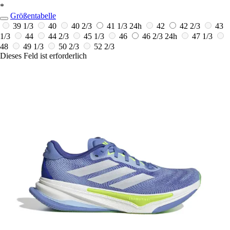
*
Größentabelle
39 1/3
40
40 2/3
41 1/3
24h
42
42 2/3
43
1/3
44
44 2/3
45 1/3
46
46 2/3
24h
47 1/3
48
49 1/3
50 2/3
52 2/3
Dieses Feld ist erforderlich