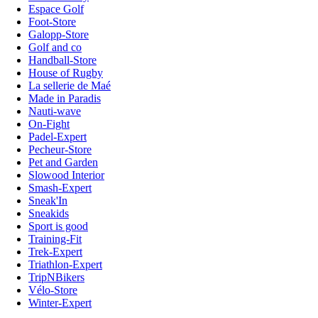
Espace Golf
Foot-Store
Galopp-Store
Golf and co
Handball-Store
House of Rugby
La sellerie de Maé
Made in Paradis
Nauti-wave
On-Fight
Padel-Expert
Pecheur-Store
Pet and Garden
Slowood Interior
Smash-Expert
Sneak'In
Sneakids
Sport is good
Training-Fit
Trek-Expert
Triathlon-Expert
TripNBikers
Vélo-Store
Winter-Expert