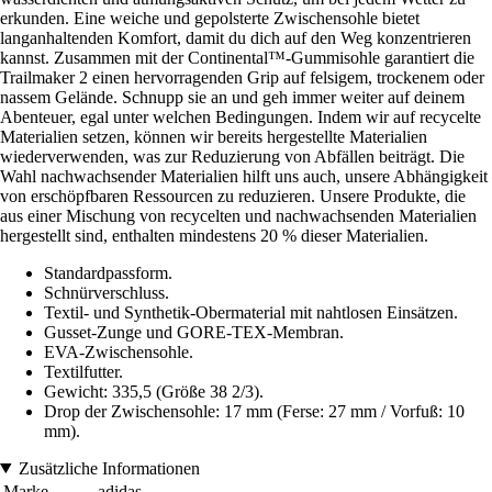
erkunden. Eine weiche und gepolsterte Zwischensohle bietet
langanhaltenden Komfort, damit du dich auf den Weg konzentrieren
kannst. Zusammen mit der Continental™-Gummisohle garantiert die
Trailmaker 2 einen hervorragenden Grip auf felsigem, trockenem oder
nassem Gelände. Schnupp sie an und geh immer weiter auf deinem
Abenteuer, egal unter welchen Bedingungen. Indem wir auf recycelte
Materialien setzen, können wir bereits hergestellte Materialien
wiederverwenden, was zur Reduzierung von Abfällen beiträgt. Die
Wahl nachwachsender Materialien hilft uns auch, unsere Abhängigkeit
von erschöpfbaren Ressourcen zu reduzieren. Unsere Produkte, die
aus einer Mischung von recycelten und nachwachsenden Materialien
hergestellt sind, enthalten mindestens 20 % dieser Materialien.
Standardpassform.
Schnürverschluss.
Textil- und Synthetik-Obermaterial mit nahtlosen Einsätzen.
Gusset-Zunge und GORE-TEX-Membran.
EVA-Zwischensohle.
Textilfutter.
Gewicht: 335,5 (Größe 38 2/3).
Drop der Zwischensohle: 17 mm (Ferse: 27 mm / Vorfuß: 10
mm).
Zusätzliche Informationen
Marke
adidas