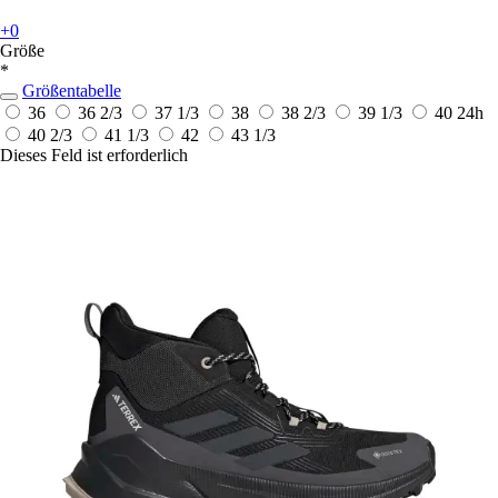
+0
Größe
*
Größentabelle
36
36 2/3
37 1/3
38
38 2/3
39 1/3
40
24h
40 2/3
41 1/3
42
43 1/3
Dieses Feld ist erforderlich