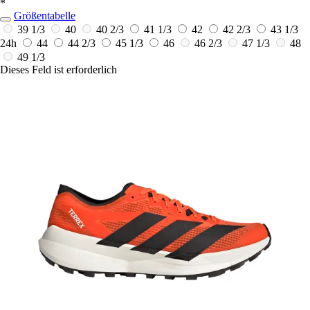
*
Größentabelle
39 1/3
40
40 2/3
41 1/3
42
42 2/3
43 1/3
24h
44
44 2/3
45 1/3
46
46 2/3
47 1/3
48
49 1/3
Dieses Feld ist erforderlich