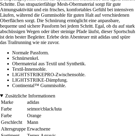
Schritte. Das strapazierfähige Mesh-Obermaterial sorgt für gute
Atmungsaktivität und ein frisches, komfortables Gefühl bei intensiven
Läufen, während die Gummisohle für guten Halt auf verschiedenen
Oberflächen sorgt. Die Schnürung ermöglicht eine anpassbare,
bequeme und sichere Passform bei jedem Schritt. Egal, ob du auf stark
abschüssigen Wegen oder über steinige Pfade läufst, dieser Sportschuh
ist dein bester Begleiter. Erlebe dein Abenteuer mit adidas und spüre
das Trailrunning wie nie zuvor.
Normale Passform.
Schnürsenkel.
Obermaterial aus Textil und Synthetik.
Textil-Innensohle.
LIGHTSTRIKEPRO-Zwischensohle.
LIGHTSTRIKE-Dämpfung.
Continental™ Gummisohle.
Zusätzliche Informationen
Marke
adidas
Farbe
seimor/cblack/luta
Farbe
Orange
Geschlecht
Mann
Altersgruppe
Erwachsene
Sortiment
Terrex Agravic