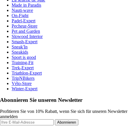
Made in Paradis
Nauti-wave
On-Fight
Padel-Expert
Pecheur-Store
Pet and Garden
Slowood Interior
Smash-Expert
Sneak'In
Sneakids
Sport is good
Training-Fit
Trek-Expert
Triathlon-Expert
TripNBikers
Vélo-Store
Winter-Expert
Abonnieren Sie unseren Newsletter
Profitieren Sie von 10% Rabatt, wenn Sie sich für unseren Newsletter
anmelden
Abonnieren