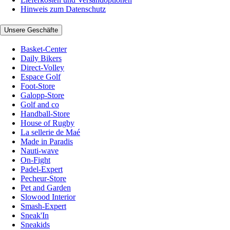
Hinweis zum Datenschutz
Unsere Geschäfte
Basket-Center
Daily Bikers
Direct-Volley
Espace Golf
Foot-Store
Galopp-Store
Golf and co
Handball-Store
House of Rugby
La sellerie de Maé
Made in Paradis
Nauti-wave
On-Fight
Padel-Expert
Pecheur-Store
Pet and Garden
Slowood Interior
Smash-Expert
Sneak'In
Sneakids