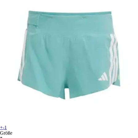
+-1
Größe