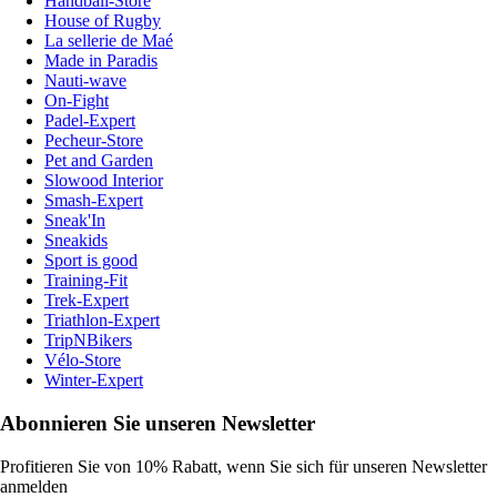
Handball-Store
House of Rugby
La sellerie de Maé
Made in Paradis
Nauti-wave
On-Fight
Padel-Expert
Pecheur-Store
Pet and Garden
Slowood Interior
Smash-Expert
Sneak'In
Sneakids
Sport is good
Training-Fit
Trek-Expert
Triathlon-Expert
TripNBikers
Vélo-Store
Winter-Expert
Abonnieren Sie unseren Newsletter
Profitieren Sie von 10% Rabatt, wenn Sie sich für unseren Newsletter
anmelden