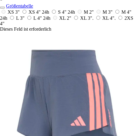
*
Größentabelle
XS 3"
XS 4"
24h
S 4"
24h
M 2"
M 3"
M 4"
24h
L 3"
L 4"
24h
XL 2"
XL 3".
XL 4".
2XS
4"
Dieses Feld ist erforderlich