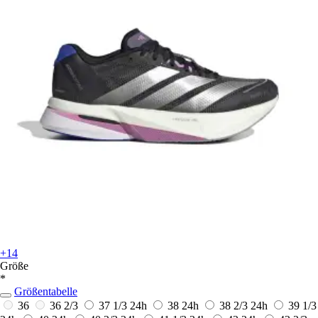
+14
Größe
*
Größentabelle
36
36 2/3
37 1/3
24h
38
24h
38 2/3
24h
39 1/3