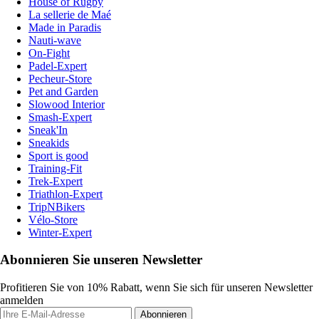
House of Rugby
La sellerie de Maé
Made in Paradis
Nauti-wave
On-Fight
Padel-Expert
Pecheur-Store
Pet and Garden
Slowood Interior
Smash-Expert
Sneak'In
Sneakids
Sport is good
Training-Fit
Trek-Expert
Triathlon-Expert
TripNBikers
Vélo-Store
Winter-Expert
Abonnieren Sie unseren Newsletter
Profitieren Sie von 10% Rabatt, wenn Sie sich für unseren Newsletter
anmelden
Abonnieren