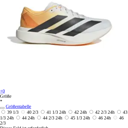
+0
Größe
*
Größentabelle
39 1/3
40 2/3
41 1/3
24h
42
24h
42 2/3
24h
43
1/3
24h
44
24h
44 2/3
24h
45 1/3
24h
46
24h
46
2/3