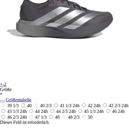
+-2
Größe
*
Größentabelle
39 1/3
40
40 2/3
41 1/3
24h
42
24h
42 2/3
24h
43 1/3
24h
44
24h
44 2/3
24h
45 1/3
24h
46
24h
46 2/3
24h
47 1/3
48
48 2/3
50
Dieses Feld ist erforderlich