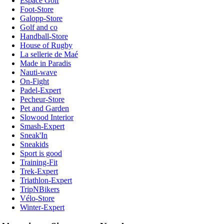
Espace Golf
Foot-Store
Galopp-Store
Golf and co
Handball-Store
House of Rugby
La sellerie de Maé
Made in Paradis
Nauti-wave
On-Fight
Padel-Expert
Pecheur-Store
Pet and Garden
Slowood Interior
Smash-Expert
Sneak'In
Sneakids
Sport is good
Training-Fit
Trek-Expert
Triathlon-Expert
TripNBikers
Vélo-Store
Winter-Expert