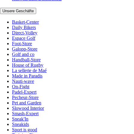
Unsere Geschäfte
Basket-Center
Daily Bikers
Direct-Volley
Espace Golf
Foot-Store
Galopp-Store
Golf and co
Handball-Store
House of Rugby
La sellerie de Maé
Made in Paradis
Nauti-wave
On-Fight
Padel-Expert
Pecheur-Store
Pet and Garden
Slowood Interior
Smash-Expert
Sneak'In
Sneakids
Sport is good