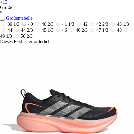
+13
Größe
*
Größentabelle
39 1/3
40
40 2/3
41 1/3
42
42 2/3
43 1/3
44
44 2/3
45 1/3
46
46 2/3
47 1/3
48
49 1/3
50 2/3
Dieses Feld ist erforderlich