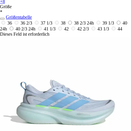
+8
Größe
*
Größentabelle
36
36 2/3
37 1/3
38
38 2/3
24h
39 1/3
40
24h
40 2/3
24h
41 1/3
42
42 2/3
43 1/3
44
Dieses Feld ist erforderlich