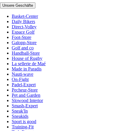
Unsere Geschäfte
Basket-Center
Daily Bikers
Direct-Volley
Espace Golf
Foot-Store
Galopp-Store
Golf and co
Handball-Store
House of Rugby
La sellerie de Maé
Made in Paradis
Nauti-wave
On-Fight
Padel-Expert
Pecheur-Store
Pet and Garden
Slowood Interior
Smash-Expert
Sneak'In
Sneakids
Sport is good
Training-Fit