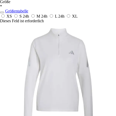
Größe
*
Größentabelle
XS
S
24h
M
24h
L
24h
XL
Dieses Feld ist erforderlich