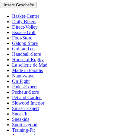
Unsere Geschäfte
Basket-Center
Daily Bikers
Direct-Volley
Espace Golf
Foot-Store
Galopp-Store
Golf and co
Handball-Store
House of Rugby
La sellerie de Maé
Made in Paradis
Nauti-wave
On-Fight
Padel-Expert
Pecheur-Store
Pet and Garden
Slowood Interior
Smash-Expert
Sneak'In
Sneakids
Sport is good
Training-Fit