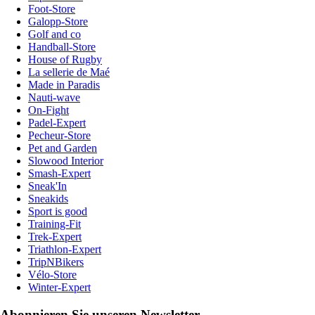
Foot-Store
Galopp-Store
Golf and co
Handball-Store
House of Rugby
La sellerie de Maé
Made in Paradis
Nauti-wave
On-Fight
Padel-Expert
Pecheur-Store
Pet and Garden
Slowood Interior
Smash-Expert
Sneak'In
Sneakids
Sport is good
Training-Fit
Trek-Expert
Triathlon-Expert
TripNBikers
Vélo-Store
Winter-Expert
Abonnieren Sie unseren Newsletter