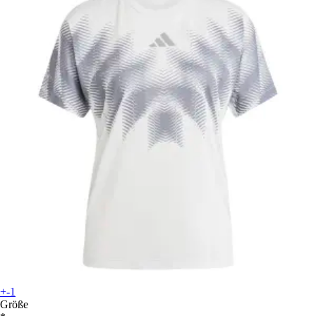
+-1
Größe