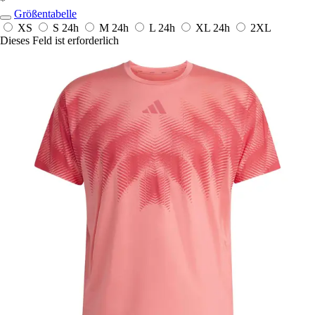
*
Größentabelle
XS
S
24h
M
24h
L
24h
XL
24h
2XL
Dieses Feld ist erforderlich