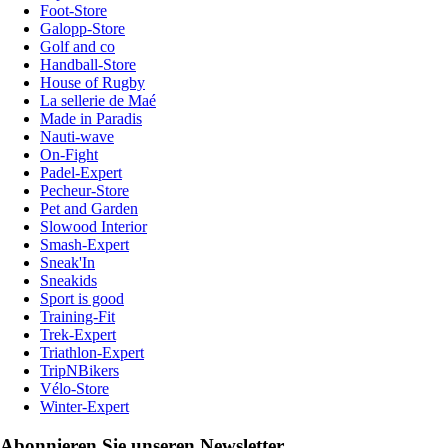
Foot-Store
Galopp-Store
Golf and co
Handball-Store
House of Rugby
La sellerie de Maé
Made in Paradis
Nauti-wave
On-Fight
Padel-Expert
Pecheur-Store
Pet and Garden
Slowood Interior
Smash-Expert
Sneak'In
Sneakids
Sport is good
Training-Fit
Trek-Expert
Triathlon-Expert
TripNBikers
Vélo-Store
Winter-Expert
Abonnieren Sie unseren Newsletter