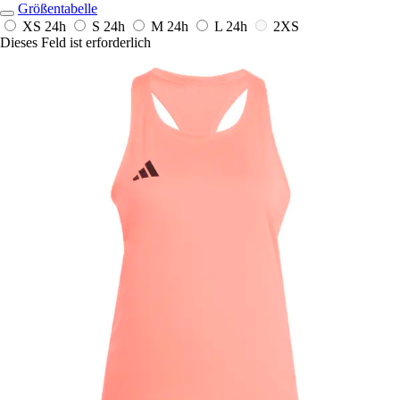
Größentabelle
XS
24h
S
24h
M
24h
L
24h
2XS
Dieses Feld ist erforderlich