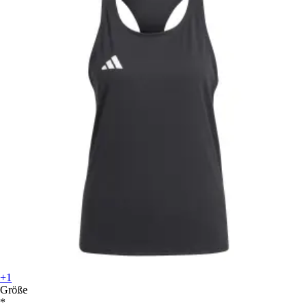
+1
Größe
*