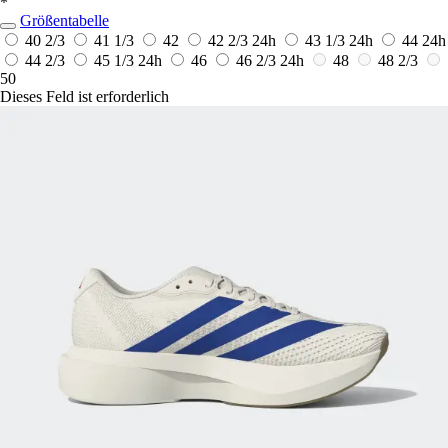
*
Größentabelle
40 2/3
41 1/3
42
42 2/3
24h
43 1/3
24h
44
24h
44 2/3
45 1/3
24h
46
46 2/3
24h
48
48 2/3
50
Dieses Feld ist erforderlich