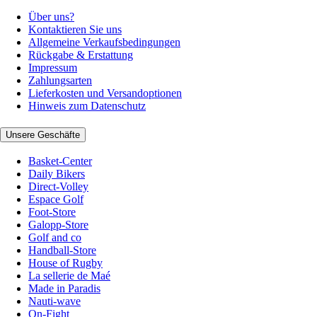
Über uns?
Kontaktieren Sie uns
Allgemeine Verkaufsbedingungen
Rückgabe & Erstattung
Impressum
Zahlungsarten
Lieferkosten und Versandoptionen
Hinweis zum Datenschutz
Unsere Geschäfte
Basket-Center
Daily Bikers
Direct-Volley
Espace Golf
Foot-Store
Galopp-Store
Golf and co
Handball-Store
House of Rugby
La sellerie de Maé
Made in Paradis
Nauti-wave
On-Fight