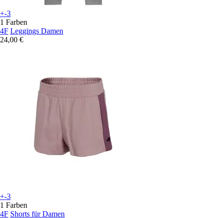
+-3
1 Farben
4F
Leggings Damen
24,00 €
+-3
1 Farben
4F
Shorts für Damen