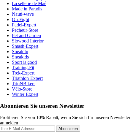
La sellerie de Maé
Made in Paradis
Nauti-wave
On-Fight
Padel-Expert
Pecheur-Store
Pet and Garden
Slowood Interior
Smash-Expert
Sneak'In
Sneakids
Sport is good
Training-Fit
Trek-Expert
Triathlon-Expert
TripNBikers
Vélo-Store
Winter-Expert
Abonnieren Sie unseren Newsletter
Profitieren Sie von 10% Rabatt, wenn Sie sich für unseren Newsletter
anmelden
Abonnieren