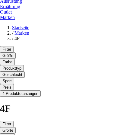
Ausrüstung
Ernährung
Outlet
Marken
Startseite
/
Marken
/
4F
Filter
Größe
Farbe
Produkttyp
Geschlecht
Sport
Preis
4 Produkte anzeigen
4F
Filter
Größe