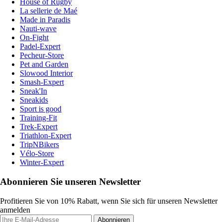
House of Rugby
La sellerie de Maé
Made in Paradis
Nauti-wave
On-Fight
Padel-Expert
Pecheur-Store
Pet and Garden
Slowood Interior
Smash-Expert
Sneak'In
Sneakids
Sport is good
Training-Fit
Trek-Expert
Triathlon-Expert
TripNBikers
Vélo-Store
Winter-Expert
Abonnieren Sie unseren Newsletter
Profitieren Sie von 10% Rabatt, wenn Sie sich für unseren Newsletter
anmelden
Abonnieren