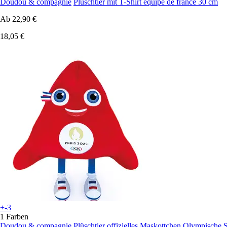
Doudou & compagnie
Plüschtier mit T-Shirt equipe de france 30 cm
Ab
22,90 €
18,05 €
+-3
1 Farben
Doudou & compagnie
Plüschtier offizielles Maskottchen Olympische 