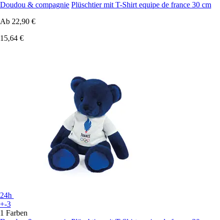
Doudou & compagnie
Plüschtier mit T-Shirt equipe de france 30 cm
Ab
22,90 €
15,64 €
24h
+-3
1 Farben