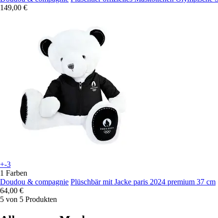
149,00 €
+-3
1 Farben
Doudou & compagnie
Plüschbär mit Jacke paris 2024 premium 37 cm
64,00 €
5 von 5 Produkten