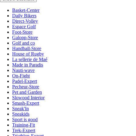
Basket-Center
Daily Bikers
Direct-Volley
Espace Golf
Foot-Store
Galopp-Store
Golf and co
Handball-Store
House of Rugby
La sellerie de Maé
Made in Paradis
Nauti-wave
On-Fight
Padel-Expert
Pecheur-Store
Pet and Garden
Slowood Interior
Smash-Expert
Sneak'In
Sneakids
Sport is good
Training-Fit
Trek-Expert
Triathlon-Expert