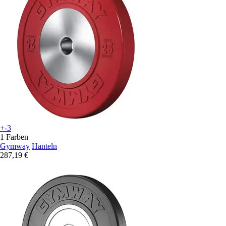
+-3
1 Farben
Gymway
Hanteln
287,19 €