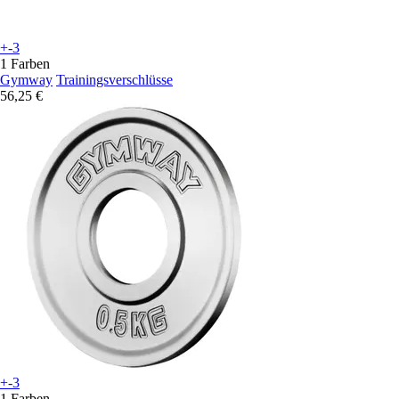
+-3
1 Farben
Gymway
Trainingsverschlüsse
56,25 €
+-3
1 Farben