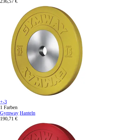
236,57 €
+-3
1 Farben
Gymway
Hanteln
190,71 €