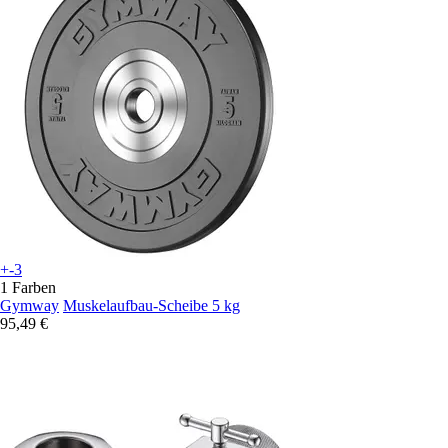
+-3
1 Farben
Gymway
Muskelaufbau-Scheibe 5 kg
95,49 €