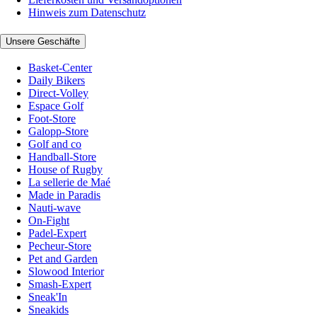
Hinweis zum Datenschutz
Unsere Geschäfte
Basket-Center
Daily Bikers
Direct-Volley
Espace Golf
Foot-Store
Galopp-Store
Golf and co
Handball-Store
House of Rugby
La sellerie de Maé
Made in Paradis
Nauti-wave
On-Fight
Padel-Expert
Pecheur-Store
Pet and Garden
Slowood Interior
Smash-Expert
Sneak'In
Sneakids