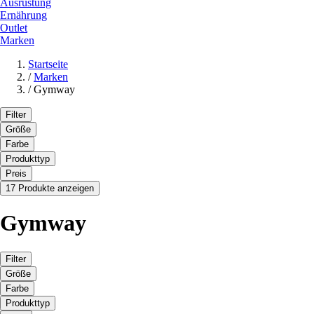
Ausrüstung
Ernährung
Outlet
Marken
Startseite
/
Marken
/
Gymway
Filter
Größe
Farbe
Produkttyp
Preis
17 Produkte anzeigen
Gymway
Filter
Größe
Farbe
Produkttyp