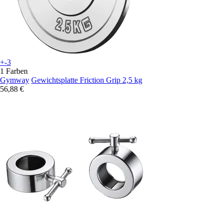
+-3
1 Farben
Gymway
Gewichtsplatte Friction Grip 2,5 kg
56,88 €