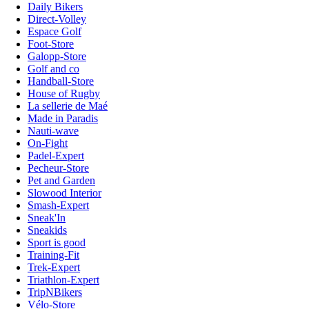
Daily Bikers
Direct-Volley
Espace Golf
Foot-Store
Galopp-Store
Golf and co
Handball-Store
House of Rugby
La sellerie de Maé
Made in Paradis
Nauti-wave
On-Fight
Padel-Expert
Pecheur-Store
Pet and Garden
Slowood Interior
Smash-Expert
Sneak'In
Sneakids
Sport is good
Training-Fit
Trek-Expert
Triathlon-Expert
TripNBikers
Vélo-Store