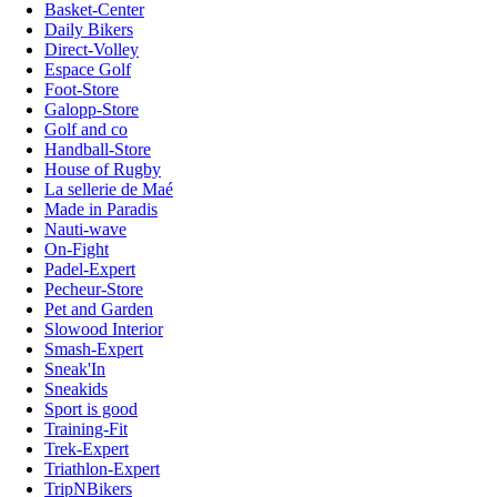
Basket-Center
Daily Bikers
Direct-Volley
Espace Golf
Foot-Store
Galopp-Store
Golf and co
Handball-Store
House of Rugby
La sellerie de Maé
Made in Paradis
Nauti-wave
On-Fight
Padel-Expert
Pecheur-Store
Pet and Garden
Slowood Interior
Smash-Expert
Sneak'In
Sneakids
Sport is good
Training-Fit
Trek-Expert
Triathlon-Expert
TripNBikers