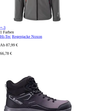
+-3
1 Farben
Hi-Tec
Regenjacke Noxon
Ab
87,99 €
66,78 €