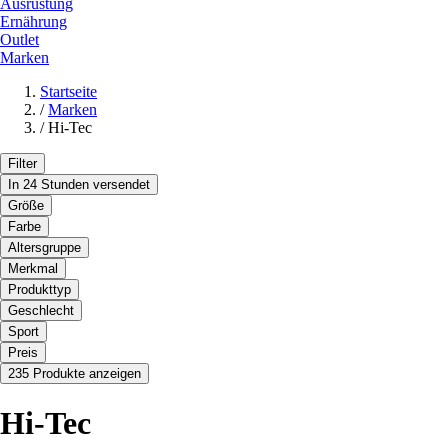
Ausrüstung
Ernährung
Outlet
Marken
Startseite
/
Marken
/
Hi-Tec
Filter
In 24 Stunden versendet
Größe
Farbe
Altersgruppe
Merkmal
Produkttyp
Geschlecht
Sport
Preis
235 Produkte anzeigen
Hi-Tec