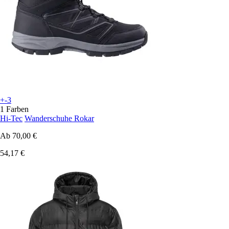
+-3
1 Farben
Hi-Tec
Wanderschuhe Rokar
Ab
70,00 €
54,17 €