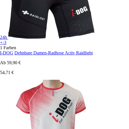
24h
+-3
1 Farben
I-DOG
Dehnbare Damen-Radhose Activ Raidlight
Ab
59,90 €
54,71 €