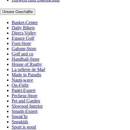
Unsere Geschäfte
Basket-Center
Daily Bikers
Direct-Volley
Espace Golf
Foot-Store
Galopp-Store
Golf and co
Handball-Store
House of Rugby
La sellerie de Maé
Made in Paradis
Nauti-wave
On-Fight
Padel-Expert
Pecheur-Store
Pet and Garden
Slowood Interior
Smash-Expert
Sneak'In
Sneakids
Sport is good