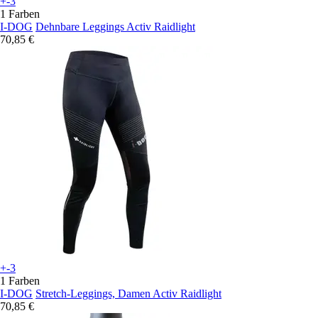
+-3
1 Farben
I-DOG
Dehnbare Leggings Activ Raidlight
70,85 €
+-3
1 Farben
I-DOG
Stretch-Leggings, Damen Activ Raidlight
70,85 €