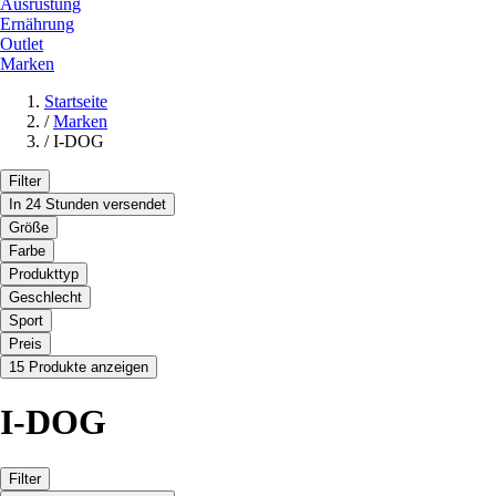
Ausrüstung
Ernährung
Outlet
Marken
Startseite
/
Marken
/
I-DOG
Filter
In 24 Stunden versendet
Größe
Farbe
Produkttyp
Geschlecht
Sport
Preis
15 Produkte anzeigen
I-DOG
Filter