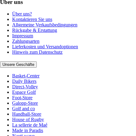
Über uns
Über uns?
Kontaktieren Sie uns
Allgemeine Verkaufsbedingungen
Rückgabe & Erstattung
Impressum
Zahlungsarten
Lieferkosten und Versandoptionen
Hinweis zum Datenschutz
Unsere Geschäfte
Basket-Center
Daily Bikers
Direct-Volley
Espace Golf
Foot-Store
Galopp-Store
Golf and co
Handball-Store
House of Rugby
La sellerie de Maé
Made in Paradis
Nauti-wave