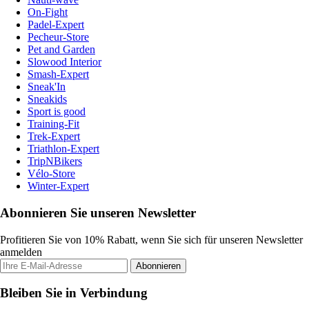
On-Fight
Padel-Expert
Pecheur-Store
Pet and Garden
Slowood Interior
Smash-Expert
Sneak'In
Sneakids
Sport is good
Training-Fit
Trek-Expert
Triathlon-Expert
TripNBikers
Vélo-Store
Winter-Expert
Abonnieren Sie unseren Newsletter
Profitieren Sie von 10% Rabatt, wenn Sie sich für unseren Newsletter
anmelden
Abonnieren
Bleiben Sie in Verbindung